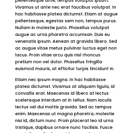
pellentesque ante, tempus volutpat ipsum.
Vivamus ut ante nec erat faucibus volutpat. In
hac habitasse platea dictumst. Etiam at augue
pellentesque, egestas sem non, tempus purus.
Nullam in molestie justo. Phasellus volutpat
augue ac urna pharetra accumsan. Duis eu
venenatis ipsum. Aenean at gravida libero. Sed
ac augue vitae metus pulvinar luctus eget non
lacus. Proin vitae arcu quis nisl rhoncus
pretium non vel dolor. Phasellus fringilla
euismod mauris, at efficitur turpis tincidunt in.
Etiam nec ipsum magna. In hac habitasse
platea dictumst. Vivamus at aliquam ligula, id
convallis erat. Maecenas id libero at lectus
scelerisque interdum at in tellus. Nam iaculis
lectus vel dui mattis gravida. Sed ac tempus
enim. Maecenas ut magna pharetra, molestie
nisi id, dictum nunc. Proin placerat leo id urna
tristique, dapibus ornare nunc facilisis. Fusce